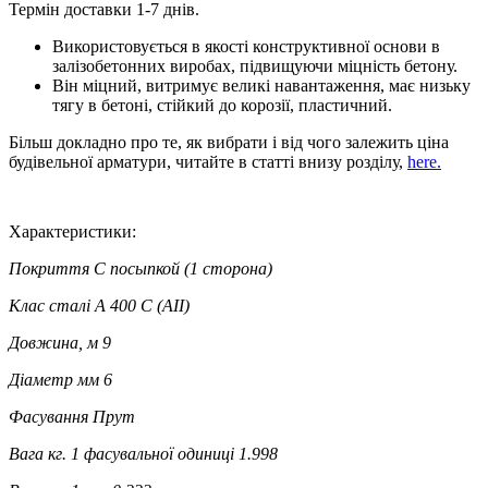
Термін доставки 1-7 днів.
Використовується в якості конструктивної основи в
залізобетонних виробах, підвищуючи міцність бетону.
Він міцний, витримує великі навантаження, має низьку
тягу в бетоні, стійкий до корозії, пластичний.
Більш докладно про те, як вибрати і від чого залежить ціна
будівельної арматури, читайте в статті внизу розділу,
here
.
Характеристики:
Покриття
С посыпкой (1 сторона)
Клас сталі
A 400 C (AII)
Довжина, м
9
Діаметр мм
6
Фасування
Прут
Вага кг. 1 фасувальної одиниці
1.998