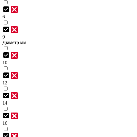
6
9
Діаметр мм
10
12
14
16