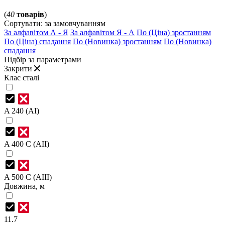
(
40
товарів
)
Сортувати:
за замовчуванням
За алфавітом А - Я
За алфавітом Я - А
По (Ціна) зростанням
По (Ціна) спадання
По (Новинка) зростанням
По (Новинка)
спадання
Підбір за параметрами
Закрити
Клас сталі
A 240 (AI)
A 400 C (AII)
A 500 C (AIII)
Довжина, м
11.7