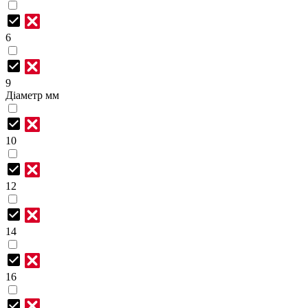
6
9
Діаметр мм
10
12
14
16