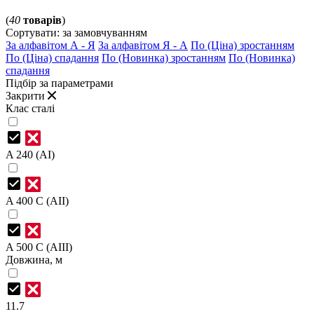
(
40
товарів
)
Сортувати:
за замовчуванням
За алфавітом А - Я
За алфавітом Я - А
По (Ціна) зростанням
По (Ціна) спадання
По (Новинка) зростанням
По (Новинка)
спадання
Підбір за параметрами
Закрити
Клас сталі
A 240 (AI)
A 400 C (AII)
A 500 C (AIII)
Довжина, м
11.7