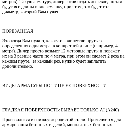
метров). Такую арматуру, дилер готов отдать дешевле, но там
будут все длины в вперемешку, при этом, это будет тот
диаметр, который Вам нужен.
ПОРЕЗАННАЯ
Это когда Вам нужно, какое-то количество прутьев
определенного диаметра, в конкретной длине (например, 4
метра). Дилер просто возьмет 12 метровые пруты и порежет
их на 3 равные части по 4 метра, при этом он сделает 2 реза на
каждом пруте, за каждый рез, нужно будет заплатить
дополнительно.
ВИДЫ АРМАТУРЫ ПО ТИПУ ЕЕ ПОВЕРХНОСТИ
ГЛАДКАЯ ПОВЕРХНОСТЬ: БЫВАЕТ ТОЛЬКО AI (А240)
Производится из низкоуглеродистой стали. Применяется для
армирования бетонных изделий, монолитных бетонных