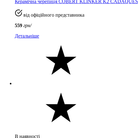
Керамічна черепиця COBERT KLINKER K2 CADAQUES
від офіційного представника
559
грн/
Детальніше
В наявності