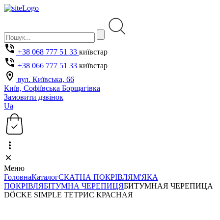
+38 068 777 51 33
київстар
+38 066 777 51 33
київстар
вул. Київська, 66
Київ, Софіївська Борщагівка
Замовити дзвінок
Ua
Меню
Головна
Каталог
СКАТНА ПОКРІВЛЯ
М'ЯКА
ПОКРІВЛЯ
БІТУМНА ЧЕРЕПИЦЯ
БИТУМНАЯ ЧЕРЕПИЦА
DÖCKE SIMPLE ТЕТРИС КРАСНАЯ