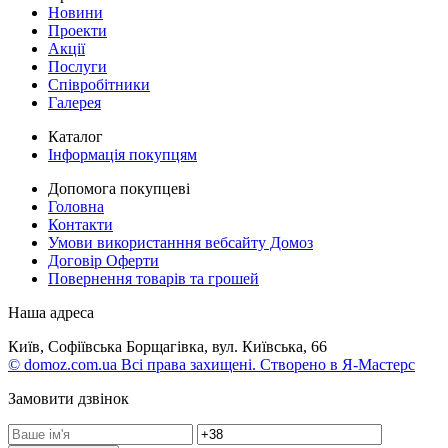
Новини
Проекти
Акції
Послуги
Співробітники
Галерея
Каталог
Інформація покупцям
Допомога покупцеві
Головна
Контакти
Умови використанння вебсайту Домоз
Договір Оферти
Повернення товарів та грошей
Наша адреса
Київ, Софіївська Борщагівка, вул. Київська, 66
© domoz.com.ua Всі права захищені. Створено в Я-Мастерс
Замовити дзвінок