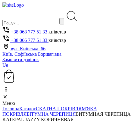
+38 068 777 51 33
київстар
+38 066 777 51 33
київстар
вул. Київська, 66
Київ, Софіївська Борщагівка
Замовити дзвінок
Ua
Меню
Головна
Каталог
СКАТНА ПОКРІВЛЯ
М'ЯКА
ПОКРІВЛЯ
БІТУМНА ЧЕРЕПИЦЯ
БИТУМНАЯ ЧЕРЕПИЦА
KATEPAL JAZZY КОРИЧНЕВАЯ