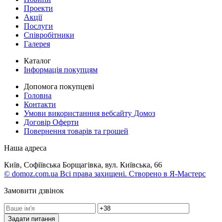
Проекти
Акції
Послуги
Співробітники
Галерея
Каталог
Інформація покупцям
Допомога покупцеві
Головна
Контакти
Умови використанння вебсайту Домоз
Договір Оферти
Повернення товарів та грошей
Наша адреса
Київ, Софіївська Борщагівка, вул. Київська, 66
© domoz.com.ua Всі права захищені. Створено в Я-Мастерс
Замовити дзвінок
Задати питання