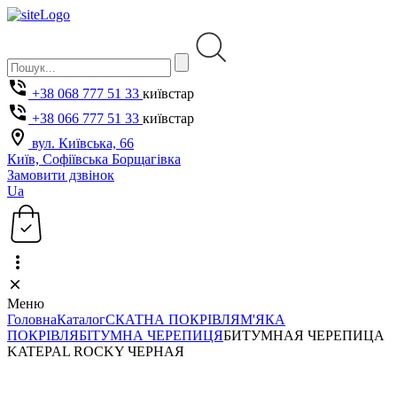
+38 068 777 51 33
київстар
+38 066 777 51 33
київстар
вул. Київська, 66
Київ, Софіївська Борщагівка
Замовити дзвінок
Ua
Меню
Головна
Каталог
СКАТНА ПОКРІВЛЯ
М'ЯКА
ПОКРІВЛЯ
БІТУМНА ЧЕРЕПИЦЯ
БИТУМНАЯ ЧЕРЕПИЦА
KATEPAL ROCKY ЧЕРНАЯ