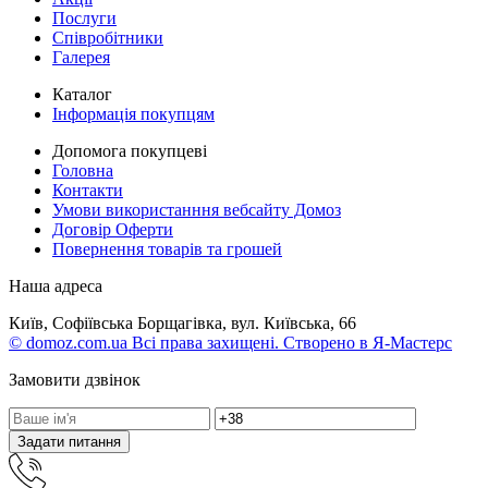
Послуги
Співробітники
Галерея
Каталог
Інформація покупцям
Допомога покупцеві
Головна
Контакти
Умови використанння вебсайту Домоз
Договір Оферти
Повернення товарів та грошей
Наша адреса
Київ, Софіївська Борщагівка, вул. Київська, 66
© domoz.com.ua Всі права захищені. Створено в Я-Мастерс
Замовити дзвінок
Задати питання