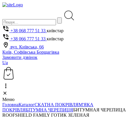
+38 068 777 51 33
київстар
+38 066 777 51 33
київстар
вул. Київська, 66
Київ, Софіївська Борщагівка
Замовити дзвінок
Ua
Меню
Головна
Каталог
СКАТНА ПОКРІВЛЯ
М'ЯКА
ПОКРІВЛЯ
БІТУМНА ЧЕРЕПИЦЯ
БИТУМНАЯ ЧЕРЕПИЦА
ROOFSHIELD FAMILY ГОТИК ЗЕЛЕНАЯ