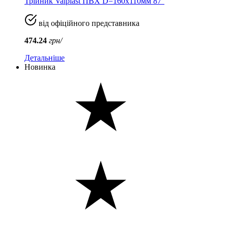
Трійник Valplast ПВХ D=160x110мм 87°
від офіційного представника
474.24
грн/
Детальніше
Новинка