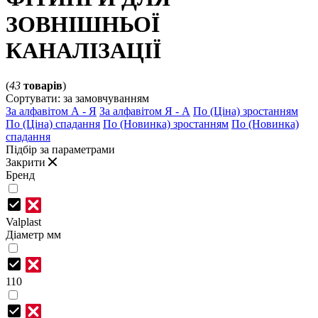
ЗОВНІШНЬОЇ
КАНАЛІЗАЦІЇ
(
43
товарів
)
Сортувати:
за замовчуванням
За алфавітом А - Я
За алфавітом Я - А
По (Ціна) зростанням
По (Ціна) спадання
По (Новинка) зростанням
По (Новинка)
спадання
Підбір за параметрами
Закрити
Бренд
Valplast
Діаметр мм
110