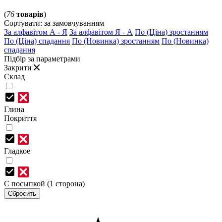
(
76
товарів
)
Сортувати:
за замовчуванням
За алфавітом А - Я
За алфавітом Я - А
По (Ціна) зростанням
По (Ціна) спадання
По (Новинка) зростанням
По (Новинка)
спадання
Підбір за параметрами
Закрити
Склад
Глина
Покриття
Гладкое
С посыпкой (1 сторона)