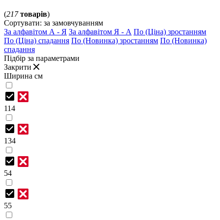
(
217
товарів
)
Сортувати:
за замовчуванням
За алфавітом А - Я
За алфавітом Я - А
По (Ціна) зростанням
По (Ціна) спадання
По (Новинка) зростанням
По (Новинка)
спадання
Підбір за параметрами
Закрити
Ширина см
114
134
54
55