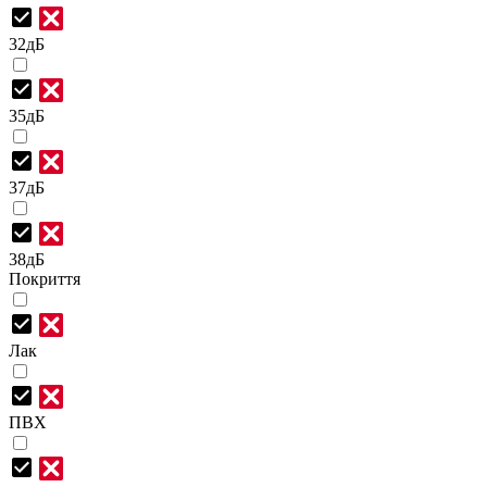
32дБ
35дБ
37дБ
38дБ
Покриття
Лак
ПВХ