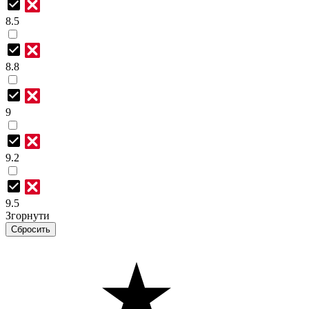
8.5
8.8
9
9.2
9.5
Згорнути