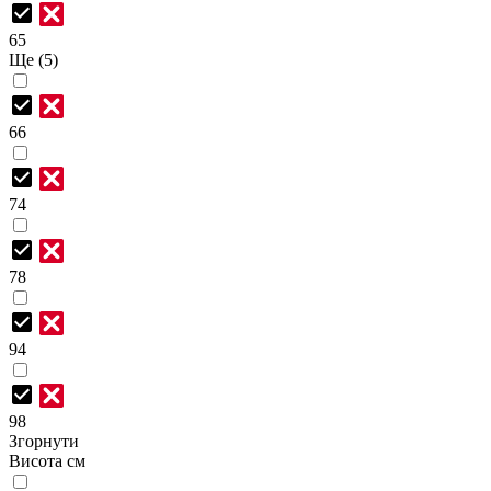
65
Ще (5)
66
74
78
94
98
Згорнути
Висота см