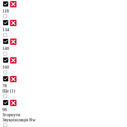
118
134
140
160
78
Ще (1)
98
Згорнути
Звукоізоляція Rw