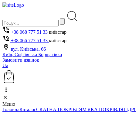
+38 068 777 51 33
київстар
+38 066 777 51 33
київстар
вул. Київська, 66
Київ, Софіївська Борщагівка
Замовити дзвінок
Ua
Меню
Головна
Каталог
СКАТНА ПОКРІВЛЯ
М'ЯКА ПОКРІВЛЯ
ГІДР