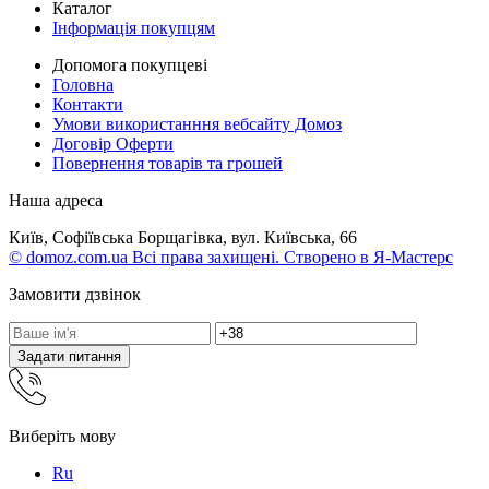
Каталог
Інформація покупцям
Допомога покупцеві
Головна
Контакти
Умови використанння вебсайту Домоз
Договір Оферти
Повернення товарів та грошей
Наша адреса
Київ, Софіївська Борщагівка, вул. Київська, 66
© domoz.com.ua Всі права захищені. Створено в Я-Мастерс
Замовити дзвінок
Задати питання
Виберіть мову
Ru