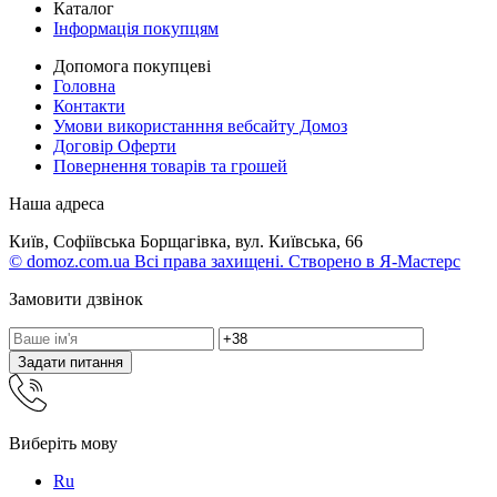
Каталог
Інформація покупцям
Допомога покупцеві
Головна
Контакти
Умови використанння вебсайту Домоз
Договір Оферти
Повернення товарів та грошей
Наша адреса
Київ, Софіївська Борщагівка, вул. Київська, 66
© domoz.com.ua Всі права захищені. Створено в Я-Мастерс
Замовити дзвінок
Задати питання
Виберіть мову
Ru