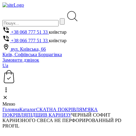
+38 068 777 51 33
київстар
+38 066 777 51 33
київстар
вул. Київська, 66
Київ, Софіївська Борщагівка
Замовити дзвінок
Ua
Меню
Головна
Каталог
СКАТНА ПОКРІВЛЯ
М'ЯКА
ПОКРІВЛЯ
ПІДШИВ КАРНИЗУ
ЧЕРНЫЙ СОФИТ
КАРНИЗНОГО СВЕСА НЕ ПЕРФОРИРОВАННЫЙ PD
PROFIL