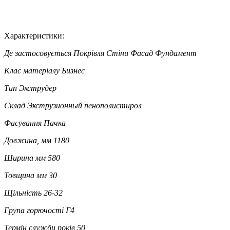
Характеристики:
Де застосовується
Покрівля Стіни Фасад Фундамент
Клас матеріалу
Бизнес
Тип
Экструдер
Склад
Экструзионный пенополистирол
Фасування
Пачка
Довжина, мм
1180
Ширина мм
580
Товщина мм
30
Щільність
26-32
Група горючості
Г4
Термін служби років
50