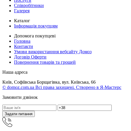
Послуги
Співробітники
Галерея
Каталог
Інформація покупцям
Допомога покупцеві
Головна
Контакти
Умови використанння вебсайту Домоз
Договір Оферти
Повернення товарів та грошей
Наша адреса
Київ, Софіївська Борщагівка, вул. Київська, 66
© domoz.com.ua Всі права захищені. Створено в Я-Мастерс
Замовити дзвінок
Задати питання