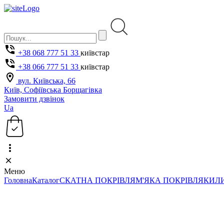
+38 068 777 51 33
київстар
+38 066 777 51 33
київстар
вул. Київська, 66
Київ, Софіївська Борщагівка
Замовити дзвінок
Ua
Меню
Головна
Каталог
СКАТНА ПОКРІВЛЯ
М'ЯКА ПОКРІВЛЯ
КИЛ