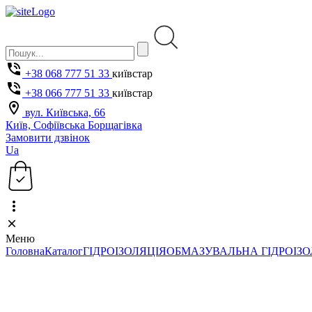
+38 068 777 51 33
київстар
+38 066 777 51 33
київстар
вул. Київська, 66
Київ, Софіївська Борщагівка
Замовити дзвінок
Ua
Меню
Головна
Каталог
ГІДРОІЗОЛЯЦІЯ
ОБМАЗУВАЛЬНА ГІДРОІЗО