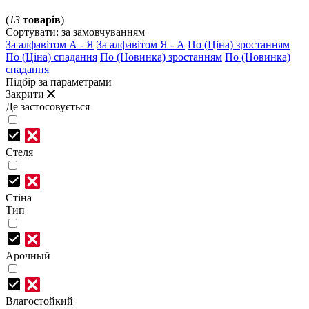
(
13
товарів
)
Сортувати:
за замовчуванням
За алфавітом А - Я
За алфавітом Я - А
По (Ціна) зростанням
По (Ціна) спадання
По (Новинка) зростанням
По (Новинка)
спадання
Підбір за параметрами
Закрити
Де застосовується
Стеля
Стіна
Тип
Арочный
Влагостойкий