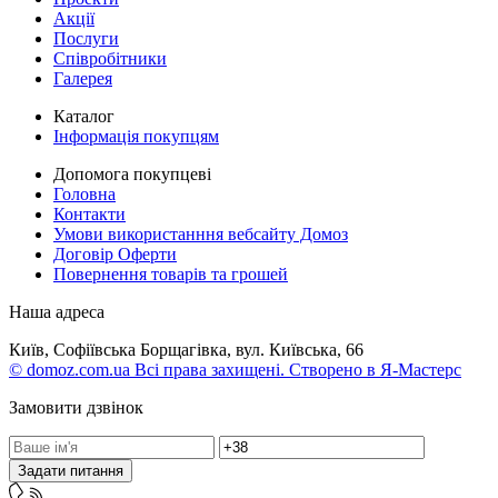
Акції
Послуги
Співробітники
Галерея
Каталог
Інформація покупцям
Допомога покупцеві
Головна
Контакти
Умови використанння вебсайту Домоз
Договір Оферти
Повернення товарів та грошей
Наша адреса
Київ, Софіївська Борщагівка, вул. Київська, 66
© domoz.com.ua Всі права захищені. Створено в Я-Мастерс
Замовити дзвінок
Задати питання