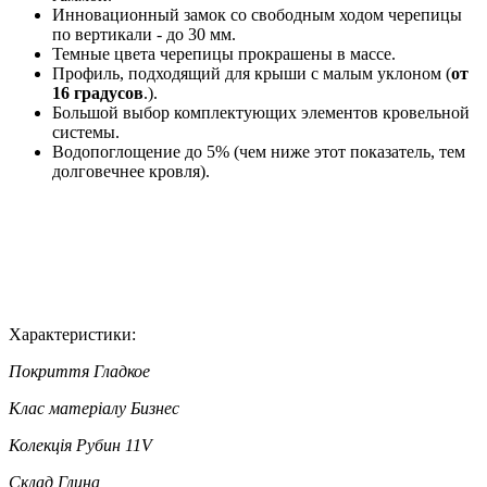
Инновационный замок со свободным ходом черепицы
по вертикали - до 30 мм.
Темные цвета черепицы прокрашены в массе.
Профиль, подходящий для крыши с малым уклоном (
от
16 градусов
.).
Большой выбор комплектующих элементов кровельной
системы.
Водопоглощение до 5% (чем ниже этот показатель, тем
долговечнее кровля).
Характеристики:
Покриття
Гладкое
Клас матеріалу
Бизнес
Колекція
Рубин 11V
Склад
Глина