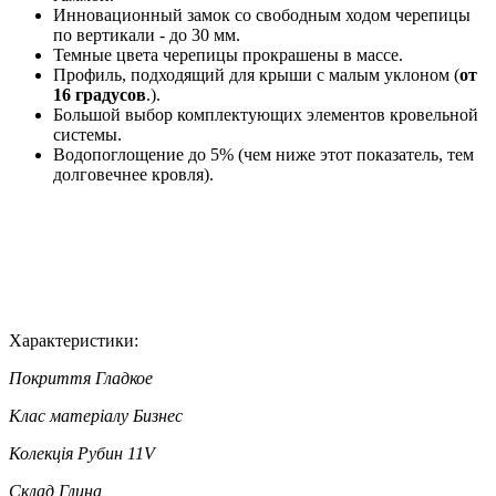
Инновационный замок со свободным ходом черепицы
по вертикали - до 30 мм.
Темные цвета черепицы прокрашены в массе.
Профиль, подходящий для крыши с малым уклоном (
от
16 градусов
.).
Большой выбор комплектующих элементов кровельной
системы.
Водопоглощение до 5% (чем ниже этот показатель, тем
долговечнее кровля).
Характеристики:
Покриття
Гладкое
Клас матеріалу
Бизнес
Колекція
Рубин 11V
Склад
Глина