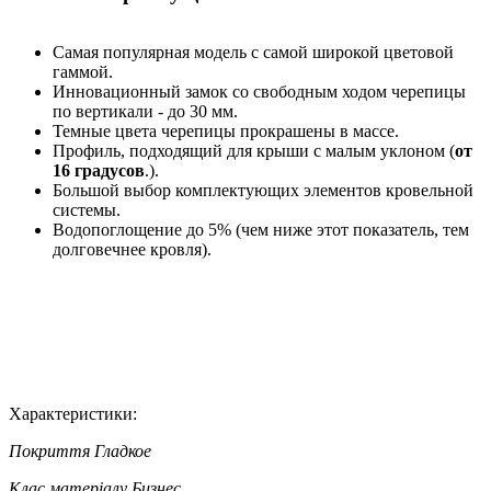
Самая популярная модель с самой широкой цветовой
гаммой.
Инновационный замок со свободным ходом черепицы
по вертикали - до 30 мм.
Темные цвета черепицы прокрашены в массе.
Профиль, подходящий для крыши с малым уклоном (
от
16 градусов
.).
Большой выбор комплектующих элементов кровельной
системы.
Водопоглощение до 5% (чем ниже этот показатель, тем
долговечнее кровля).
Характеристики:
Покриття
Гладкое
Клас матеріалу
Бизнес