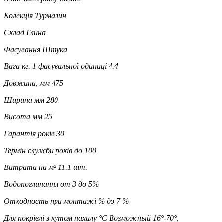
Колекція
Турмалин
Склад
Глина
Фасування
Штука
Вага кг. 1 фасувальної одиниці
4.4
Довжина, мм
475
Ширина мм
280
Висота мм
25
Гарантія років
30
Термін служби років
до 100
Витрата на м²
11.1 шт.
Водопоглинання
от 3 до 5%
Отходность при монтажі %
до 7 %
Для покрівлі з кутом нахилу °C
Возможный 16°-70°,