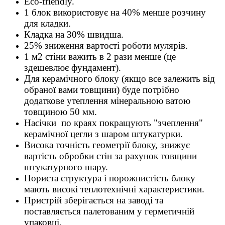
Eco-friendly.
1 блок використовує на 40% менше розчину
для кладки.
Кладка на 30% швидша.
25% зниження вартості роботи мулярів.
1 м2 стіни важить в 2 рази менше (це
здешевлює фундамент).
Для керамічного блоку (якщо все залежить від
обраної вами товщини) буде потрібно
додаткове утеплення мінеральною ватою
товщиною 50 мм.
Насічки по краях покращують "зчеплення"
керамічної цегли з шаром штукатурки.
Висока точність геометрії блоку, знижує
вартість обробки стін за рахунок товщини
штукатурного шару.
Пориста структура і порожнистість блоку
мають високі теплотехнічні характеристики.
Пристрій зберігається на заводі та
поставляється палетованим у герметичній
упаковці.