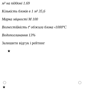
м³ на піддоні
1.69
Кількість блоків в 1 м³
35,6
Марка міцності
M 100
Вогнестійкість
tº обжига блока ⸗1000ºC
Водопоглинання
13%
Залишити відгук і рейтинг