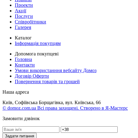
Проекти
Акції
Послуги
Співробітники
Галерея
Каталог
Інформація покупцям
Допомога покупцеві
Головна
Контакти
Умови використанння вебсайту Домоз
Договір Оферти
Повернення товарів та грошей
Наша адреса
Київ, Софіївська Борщагівка, вул. Київська, 66
© domoz.com.ua Всі права захищені. Створено в Я-Мастерс
Замовити дзвінок
Задати питання