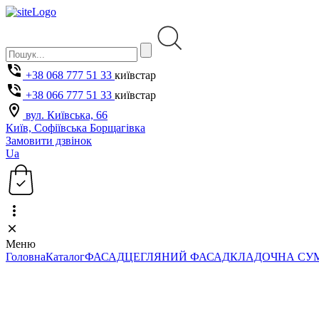
+38 068 777 51 33
київстар
+38 066 777 51 33
київстар
вул. Київська, 66
Київ, Софіївська Борщагівка
Замовити дзвінок
Ua
Меню
Головна
Каталог
ФАСАД
ЦЕГЛЯНИЙ ФАСАД
КЛАДОЧНА СУ