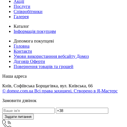
Акції
Послуги
Співробітники
Галерея
Каталог
Інформація покупцям
Допомога покупцеві
Головна
Контакти
Умови використанння вебсайту Домоз
Договір Оферти
Повернення товарів та грошей
Наша адреса
Київ, Софіївська Борщагівка, вул. Київська, 66
© domoz.com.ua Всі права захищені. Створено в Я-Мастерс
Замовити дзвінок
Задати питання