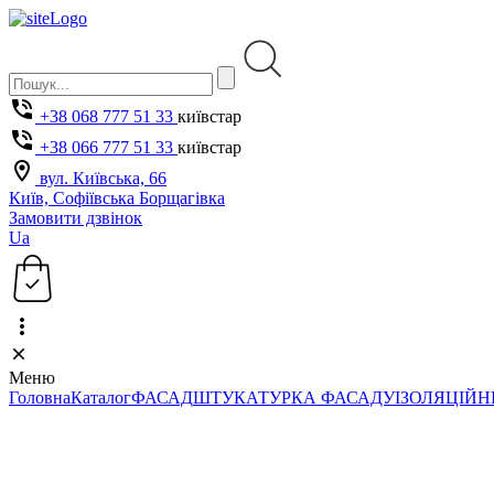
+38 068 777 51 33
київстар
+38 066 777 51 33
київстар
вул. Київська, 66
Київ, Софіївська Борщагівка
Замовити дзвінок
Ua
Меню
Головна
Каталог
ФАСАД
ШТУКАТУРКА ФАСАДУ
ІЗОЛЯЦІЙН