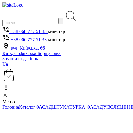
+38 068 777 51 33
київстар
+38 066 777 51 33
київстар
вул. Київська, 66
Київ, Софіївська Борщагівка
Замовити дзвінок
Ua
Меню
Головна
Каталог
ФАСАД
ШТУКАТУРКА ФАСАДУ
ІЗОЛЯЦІЙН