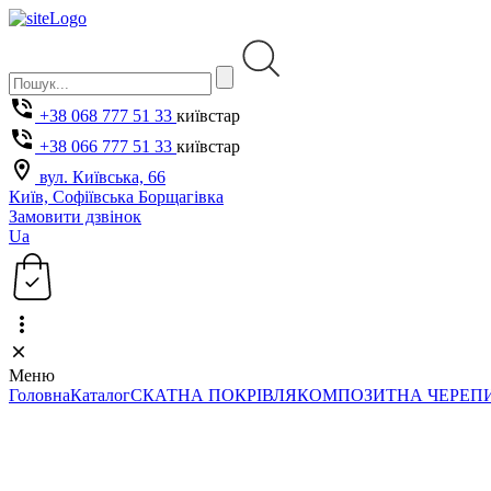
+38 068 777 51 33
київстар
+38 066 777 51 33
київстар
вул. Київська, 66
Київ, Софіївська Борщагівка
Замовити дзвінок
Ua
Меню
Головна
Каталог
СКАТНА ПОКРІВЛЯ
КОМПОЗИТНА ЧЕРЕП