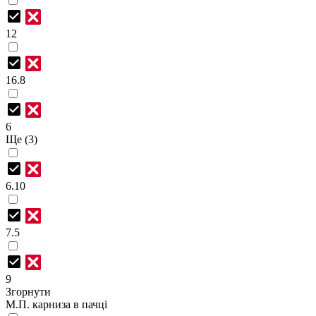
12
16.8
6
Ще (3)
6.10
7.5
9
Згорнути
М.П. карниза в пачці