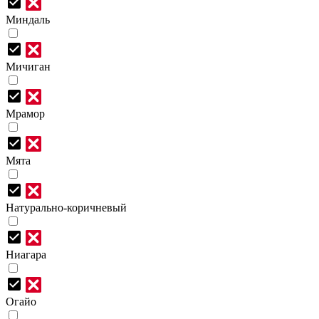
Миндаль
Мичиган
Мрамор
Мята
Натурально-коричневый
Ниагара
Огайо