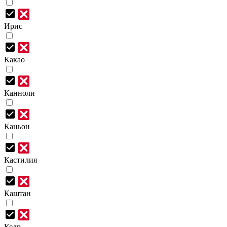
Ирис
Какао
Канноли
Каньон
Кастилия
Каштан
Кедр