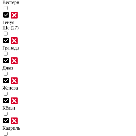
Вестерн
Генуя
Ще (27)
Гранада
Джаз
Женева
Кёльн
Кадриль