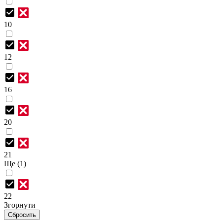
10
12
16
20
21
Ще (1)
22
Згорнути