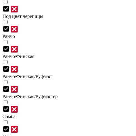
Под цвет черепицы
Ранчо
Ранчо/Финская
Ранчо/Финская/Руфмаст
Ранчо/Финская/Руфмастер
Самба