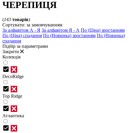
ЧЕРЕПИЦЯ
(
143
товарів
)
Сортувати:
за замовчуванням
За алфавітом А - Я
За алфавітом Я - А
По (Ціна) зростанням
По (Ціна) спадання
По (Новинка) зростанням
По (Новинка)
спадання
Підбір за параметрами
Закрити
Колекція
DecoRidge
Top Ridge
Атлантика