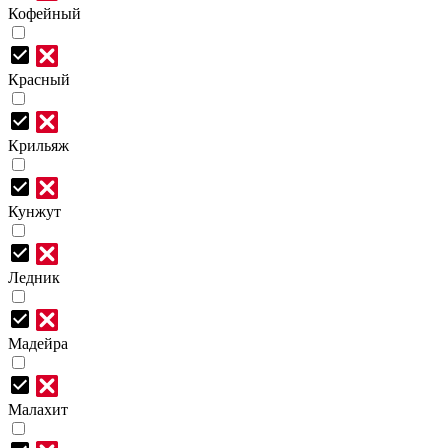
Кофейный
Красный
Крильяж
Кунжут
Ледник
Мадейра
Малахит