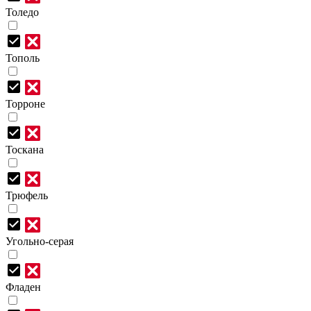
Толедо
Тополь
Торроне
Тоскана
Трюфель
Угольно-серая
Фладен