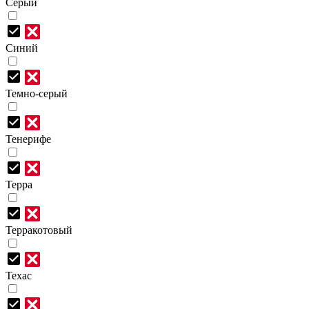
Серый
Синий
Темно-серый
Тенерифе
Терра
Терракотовый
Техас