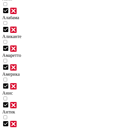
Алабама
Аликанте
Амаретто
Америка
Анис
Антик