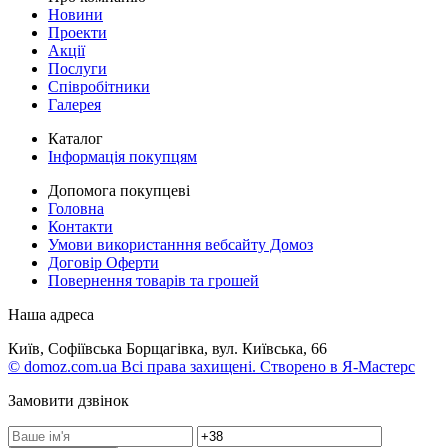
Новини
Проекти
Акції
Послуги
Співробітники
Галерея
Каталог
Інформація покупцям
Допомога покупцеві
Головна
Контакти
Умови використанння вебсайту Домоз
Договір Оферти
Повернення товарів та грошей
Наша адреса
Київ, Софіївська Борщагівка, вул. Київська, 66
© domoz.com.ua Всі права захищені. Створено в Я-Мастерс
Замовити дзвінок