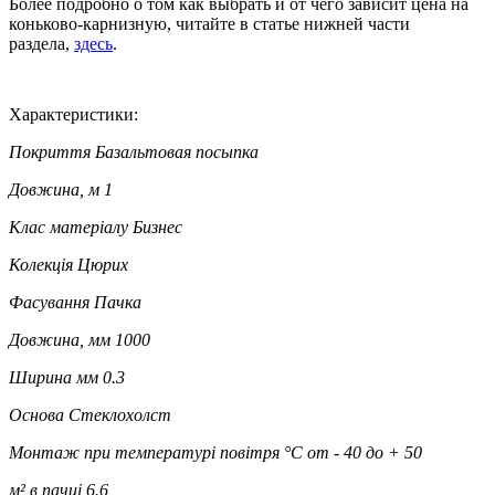
Более подробно о том как выбрать и от чего зависит цена на
коньково-карнизную, читайте в статье нижней части
раздела,
здесь
.
Характеристики:
Покриття
Базальтовая посыпка
Довжина, м
1
Клас матеріалу
Бизнес
Колекція
Цюрих
Фасування
Пачка
Довжина, мм
1000
Ширина мм
0.3
Основа
Стеклохолст
Монтаж при температурі повітря °C
от - 40 до + 50
м² в пачці
6.6