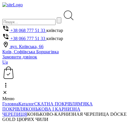
+38 068 777 51 33
київстар
+38 066 777 51 33
київстар
вул. Київська, 66
Київ, Софіївська Борщагівка
Замовити дзвінок
Ua
Меню
Головна
Каталог
СКАТНА ПОКРІВЛЯ
М'ЯКА
ПОКРІВЛЯ
КОНЬКОВА І КАРНИЗНА
ЧЕРЕПИЦЯ
КОНЬКОВО-КАРНИЗНАЯ ЧЕРЕПИЦА DÖCKE
GOLD ЦЮРИХ ЧИЛИ