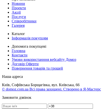
Новини
Проекти
Акції
Послуги
Співробітники
Галерея
Каталог
Інформація покупцям
Допомога покупцеві
Головна
Контакти
Умови використанння вебсайту Домоз
Договір Оферти
Повернення товарів та грошей
Наша адреса
Київ, Софіївська Борщагівка, вул. Київська, 66
© domoz.com.ua Всі права захищені. Створено в Я-Мастерс
Замовити дзвінок