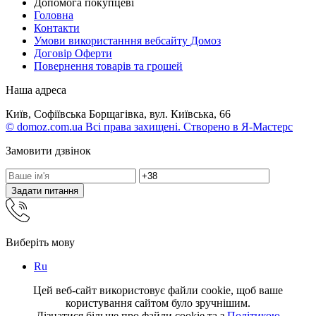
Допомога покупцеві
Головна
Контакти
Умови використанння вебсайту Домоз
Договір Оферти
Повернення товарів та грошей
Наша адреса
Київ, Софіївська Борщагівка, вул. Київська, 66
© domoz.com.ua Всі права захищені. Створено в Я-Мастерс
Замовити дзвінок
Задати питання
Виберіть мову
Ru
Цей веб-сайт використовує файли cookie, щоб ваше
користування сайтом було зручнішим.
Дізнатися більше про файли cookie та з
Політикою