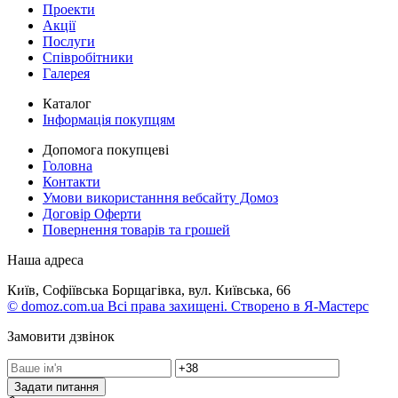
Проекти
Акції
Послуги
Співробітники
Галерея
Каталог
Інформація покупцям
Допомога покупцеві
Головна
Контакти
Умови використанння вебсайту Домоз
Договір Оферти
Повернення товарів та грошей
Наша адреса
Київ, Софіївська Борщагівка, вул. Київська, 66
© domoz.com.ua Всі права захищені. Створено в Я-Мастерс
Замовити дзвінок
Задати питання