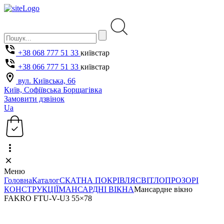
+38 068 777 51 33
київстар
+38 066 777 51 33
київстар
вул. Київська, 66
Київ, Софіївська Борщагівка
Замовити дзвінок
Ua
Меню
Головна
Каталог
СКАТНА ПОКРІВЛЯ
СВІТЛОПРОЗОРІ
КОНСТРУКЦІЇ
МАНСАРДНІ ВІКНА
Мансардне вікно
FAKRO FTU-V-U3 55×78