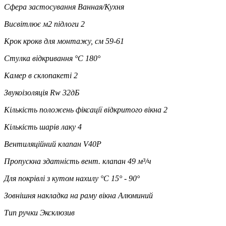
Сфера застосування
Ванная/Кухня
Висвітлює м2 підлоги
2
Крок крокв для монтажу, см
59-61
Стулка відкривання °C
180°
Камер в склопакеті
2
Звукоізоляція Rw
32дБ
Кількість положень фіксації відкритого вікна
2
Кількість шарів лаку
4
Вентиляційний клапан
V40P
Пропускна здатність вент. клапан
49 м³/ч
Для покрівлі з кутом нахилу °C
15° - 90°
Зовнішня накладка на раму вікна
Алюминий
Тип ручки
Эксклюзив