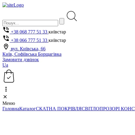
+38 068 777 51 33
київстар
+38 066 777 51 33
київстар
вул. Київська, 66
Київ, Софіївська Борщагівка
Замовити дзвінок
Ua
Меню
Головна
Каталог
СКАТНА ПОКРІВЛЯ
СВІТЛОПРОЗОРІ КОНС