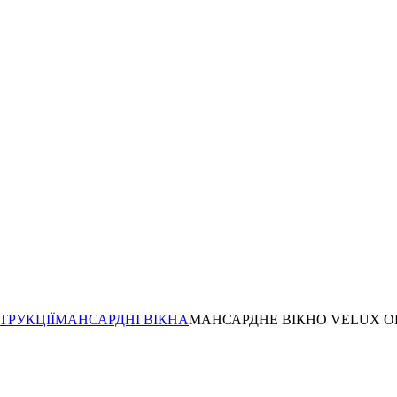
ТРУКЦІЇ
МАНСАРДНІ ВІКНА
МАНСАРДНЕ ВІКНО VELUX OP