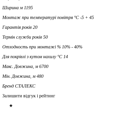
Ширина м
1195
Монтаж при температурі повітря °C
-5 + 45
Гарантія років
20
Термін служби років
50
Отходность при монтажі %
10% - 40%
Для покрівлі з кутом нахилу °C
14
Макс. Довжина, м
6700
Мін. Довжина, м
480
Бренд
СТАЛЕКС
Залишити відгук і рейтинг