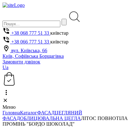
+38 068 777 51 33
київстар
+38 066 777 51 33
київстар
вул. Київська, 66
Київ, Софіївська Борщагівка
Замовити дзвінок
Ua
Меню
Головна
Каталог
ФАСАД
ЦЕГЛЯНИЙ
ФАСАД
ОБЛИЦЮВАЛЬНА ЦЕГЛА
ЛІТОС ПОВНОТІЛА
ПРОМІНЬ "БОРДО ШОКОЛАД"