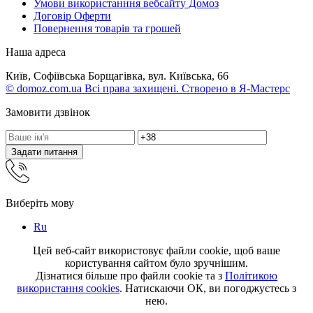
Умови використанння вебсайту Домоз
Договір Оферти
Повернення товарів та грошей
Наша адреса
Київ, Софіївська Борщагівка, вул. Київська, 66
© domoz.com.ua Всі права захищені. Створено в Я-Мастерс
Замовити дзвінок
Задати питання
Виберіть мову
Ru
Цей веб-сайт використовує файли cookie, щоб ваше
користування сайтом було зручнішим.
Дізнатися більше про файли cookie та з
Політикою
використання cookies
. Натискаючи ОК, ви погоджуєтесь з
нею.