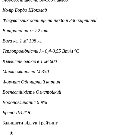
Колір
Бордо Шоколад
Фасувальних одиниць на піддоні
336 кирпичей
Витрата на м²
52 шт.
Вага кг. 1 м²
198 кг.
Теплопровідність
λ=0,4-0,55 Вт/м °С
Кількість блоків в 1 м³
600
Марка міцності
М 350
Формат
Одинарный кирпич
Вогнестійкість
Огнстойкий
Водопоглинання
6-9%
Бренд
ЛИТОС
Залишити відгук і рейтинг