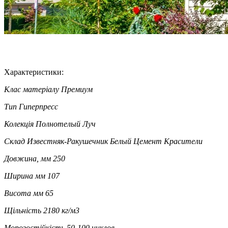
Характеристики:
Клас матеріалу
Премиум
Тип
Гиперпресс
Колекція
Полнотелый Луч
Склад
Известняк-Ракушечник Белый Цемент Красители
Довжина, мм
250
Ширина мм
107
Висота мм
65
Щільність
2180 кг/м3
Морозостійкість
50-100 циклов