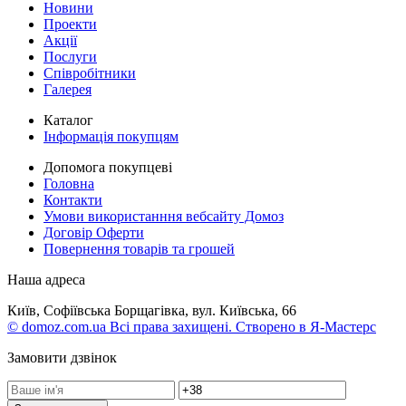
Новини
Проекти
Акції
Послуги
Співробітники
Галерея
Каталог
Інформація покупцям
Допомога покупцеві
Головна
Контакти
Умови використанння вебсайту Домоз
Договір Оферти
Повернення товарів та грошей
Наша адреса
Київ, Софіївська Борщагівка, вул. Київська, 66
© domoz.com.ua Всі права захищені. Створено в Я-Мастерс
Замовити дзвінок