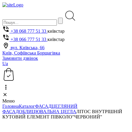
+38 068 777 51 33
київстар
+38 066 777 51 33
київстар
вул. Київська, 66
Київ, Софіївська Борщагівка
Замовити дзвінок
Ua
Меню
Головна
Каталог
ФАСАД
ЦЕГЛЯНИЙ
ФАСАД
ОБЛИЦЮВАЛЬНА ЦЕГЛА
ЛІТОС ВНУТРІШНІЙ
КУТОВИЙ ЕЛЕМЕНТ ПІВКОЛО"ЧЕРВОНИЙ"