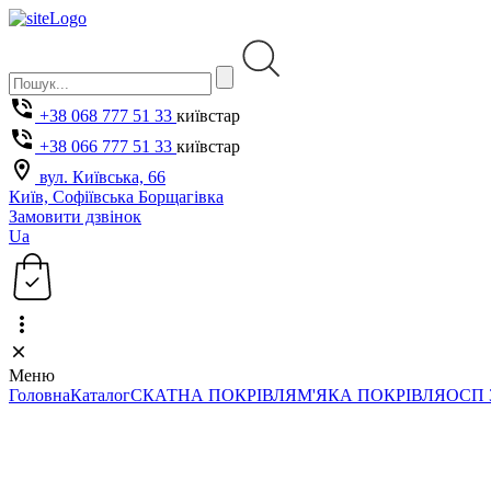
+38 068 777 51 33
київстар
+38 066 777 51 33
київстар
вул. Київська, 66
Київ, Софіївська Борщагівка
Замовити дзвінок
Ua
Меню
Головна
Каталог
СКАТНА ПОКРІВЛЯ
М'ЯКА ПОКРІВЛЯ
ОСП 