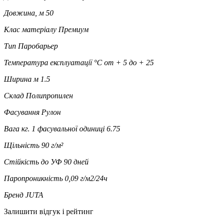
Довжина, м
50
Клас матеріалу
Премиум
Тип
Паробарьер
Температура експлуатації °C
от + 5 до + 25
Ширина м
1.5
Склад
Полипропилен
Фасування
Рулон
Вага кг. 1 фасувальної одиниці
6.75
Щільність
90 г/м²
Стійкість до УФ
90 дней
Паропроникність
0,09 г/м2/24ч
Бренд
JUTA
Залишити відгук і рейтинг