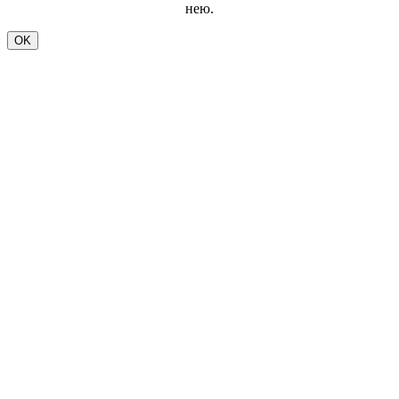
нею.
OK