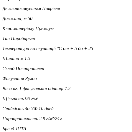
Де застосовується
Покрівля
Довжина, м
50
Клас матеріалу
Премиум
Тип
Паробарьер
Температура експлуатації °C
от + 5 до + 25
Ширина м
1.5
Склад
Полипропилен
Фасування
Рулон
Вага кг. 1 фасувальної одиниці
7.2
Щільність
96 г/м²
Стійкість до УФ
10 дней
Паропроникність
2.9 г/м²/24ч
Бренд
JUTA