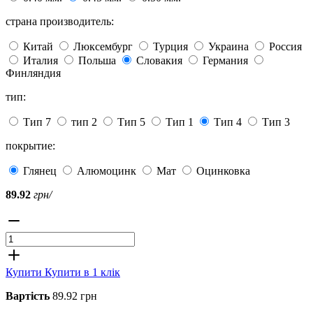
страна производитель:
Китай
Люксембург
Турция
Украина
Россия
Италия
Польша
Словакия
Германия
Финляндия
тип:
Тип 7
тип 2
Тип 5
Тип 1
Тип 4
Тип 3
покрытие:
Глянец
Алюмоцинк
Мат
Оцинковка
89.92
грн/
Купити
Купити в 1 клік
Вартість
89.92 грн