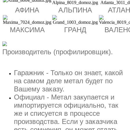
АФИНА
АЛЬПИНА
АТЛА
МАКСИМА
ГРАНД
ВАЛЕН
Производитель (профилировщик).
Гаражник - Только он знает, какой
на самом деле метал будет по
Вашему заказу.
Официал - Метал закупается и
импортируется официально, так
же и списуется в процессе
производства. Если у заказчика
есть сомнения, он может отдать