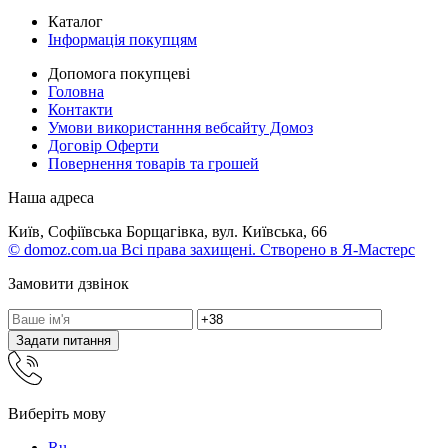
Каталог
Інформація покупцям
Допомога покупцеві
Головна
Контакти
Умови використанння вебсайту Домоз
Договір Оферти
Повернення товарів та грошей
Наша адреса
Київ, Софіївська Борщагівка, вул. Київська, 66
© domoz.com.ua Всі права захищені. Створено в Я-Мастерс
Замовити дзвінок
Задати питання
Виберіть мову
Ru