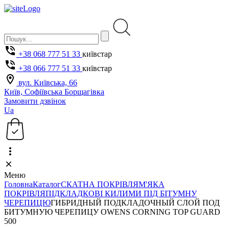
+38 068 777 51 33
київстар
+38 066 777 51 33
київстар
вул. Київська, 66
Київ, Софіївська Борщагівка
Замовити дзвінок
Ua
Меню
Головна
Каталог
СКАТНА ПОКРІВЛЯ
М'ЯКА
ПОКРІВЛЯ
ПІДКЛАДКОВІ КИЛИМИ ПІД БІТУМНУ
ЧЕРЕПИЦЮ
ГИБРИДНЫЙ ПОДКЛАДОЧНЫЙ СЛОЙ ПОД
БИТУМНУЮ ЧЕРЕПИЦУ OWENS CORNING TOP GUARD
500