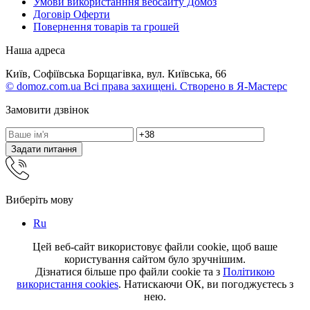
Умови використанння вебсайту Домоз
Договір Оферти
Повернення товарів та грошей
Наша адреса
Київ, Софіївська Борщагівка, вул. Київська, 66
© domoz.com.ua Всі права захищені. Створено в Я-Мастерс
Замовити дзвінок
Задати питання
Виберіть мову
Ru
Цей веб-сайт використовує файли cookie, щоб ваше
користування сайтом було зручнішим.
Дізнатися більше про файли cookie та з
Політикою
використання cookies
. Натискаючи ОК, ви погоджуєтесь з
нею.