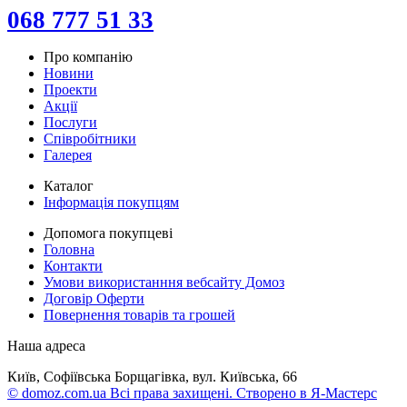
068 777 51 33
Про компанію
Новини
Проекти
Акції
Послуги
Співробітники
Галерея
Каталог
Інформація покупцям
Допомога покупцеві
Головна
Контакти
Умови використанння вебсайту Домоз
Договір Оферти
Повернення товарів та грошей
Наша адреса
Київ, Софіївська Борщагівка, вул. Київська, 66
© domoz.com.ua Всі права захищені. Створено в Я-Мастерс