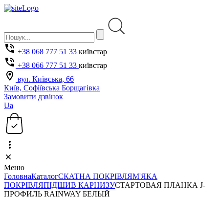
+38 068 777 51 33
київстар
+38 066 777 51 33
київстар
вул. Київська, 66
Київ, Софіївська Борщагівка
Замовити дзвінок
Ua
Меню
Головна
Каталог
СКАТНА ПОКРІВЛЯ
М'ЯКА
ПОКРІВЛЯ
ПІДШИВ КАРНИЗУ
СТАРТОВАЯ ПЛАНКА J-
ПРОФИЛЬ RAINWAY БЕЛЫЙ