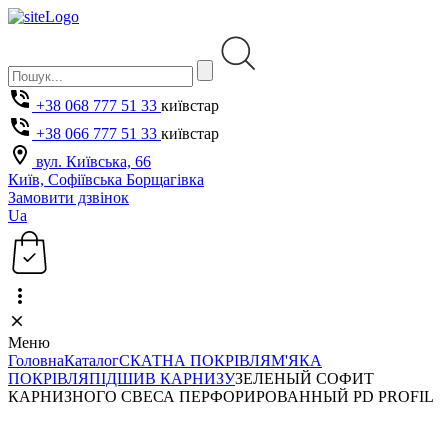
+38 068 777 51 33
київстар
+38 066 777 51 33
київстар
вул. Київська, 66
Київ, Софіївська Борщагівка
Замовити дзвінок
Ua
Меню
Головна
Каталог
СКАТНА ПОКРІВЛЯ
М'ЯКА
ПОКРІВЛЯ
ПІДШИВ КАРНИЗУ
ЗЕЛЕНЫЙ СОФИТ
КАРНИЗНОГО СВЕСА ПЕРФОРИРОВАННЫЙ PD PROFIL