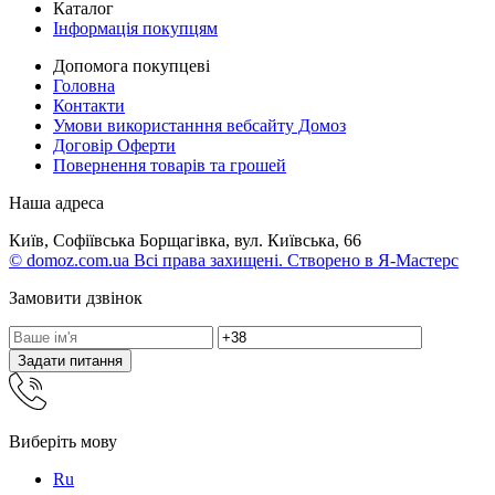
Каталог
Інформація покупцям
Допомога покупцеві
Головна
Контакти
Умови використанння вебсайту Домоз
Договір Оферти
Повернення товарів та грошей
Наша адреса
Київ, Софіївська Борщагівка, вул. Київська, 66
© domoz.com.ua Всі права захищені. Створено в Я-Мастерс
Замовити дзвінок
Задати питання
Виберіть мову
Ru