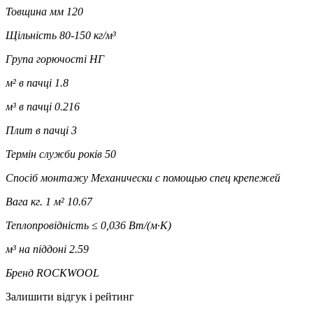
Товщина мм
120
Щільність
80-150 кг/м³
Група горючості
НГ
м² в пачці
1.8
м³ в пачці
0.216
Плит в пачці
3
Термін служби років
50
Спосіб монтажу
Механически с помощью спец крепежей
Вага кг. 1 м²
10.67
Теплопровідність
≤ 0,036 Вт/(м·К)
м³ на піддоні
2.59
Бренд
ROCKWOOL
Залишити відгук і рейтинг