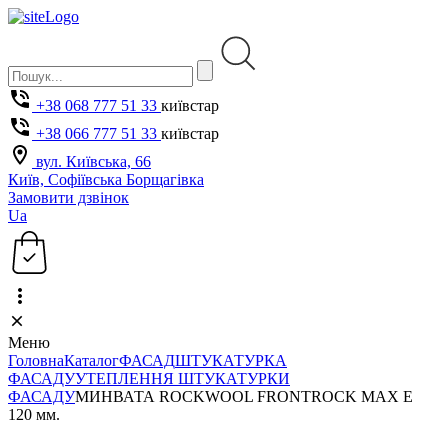
+38 068 777 51 33
київстар
+38 066 777 51 33
київстар
вул. Київська, 66
Київ, Софіївська Борщагівка
Замовити дзвінок
Ua
Меню
Головна
Каталог
ФАСАД
ШТУКАТУРКА
ФАСАДУ
УТЕПЛЕННЯ ШТУКАТУРКИ
ФАСАДУ
МИНВАТА ROCKWOOL FRONTROCK MAX E
120 мм.