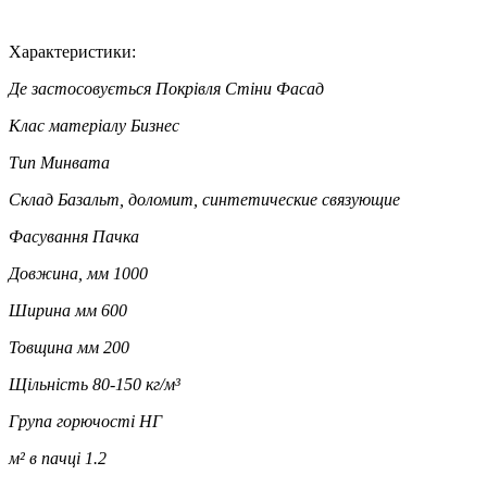
Характеристики:
Де застосовується
Покрівля Стіни Фасад
Клас матеріалу
Бизнес
Тип
Минвата
Склад
Базальт, доломит, синтетические связующие
Фасування
Пачка
Довжина, мм
1000
Ширина мм
600
Товщина мм
200
Щільність
80-150 кг/м³
Група горючості
НГ
м² в пачці
1.2