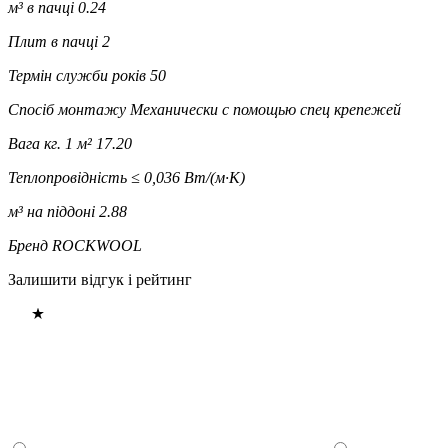
м³ в пачці
0.24
Плит в пачці
2
Термін служби років
50
Спосіб монтажу
Механически с помощью спец крепежей
Вага кг. 1 м²
17.20
Теплопровідність
≤ 0,036 Вт/(м·К)
м³ на піддоні
2.88
Бренд
ROCKWOOL
Залишити відгук і рейтинг