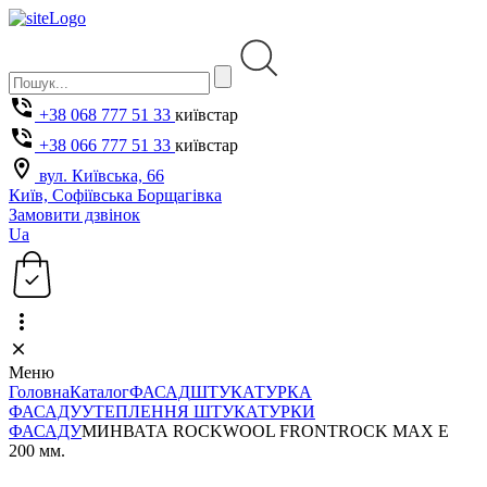
+38 068 777 51 33
київстар
+38 066 777 51 33
київстар
вул. Київська, 66
Київ, Софіївська Борщагівка
Замовити дзвінок
Ua
Меню
Головна
Каталог
ФАСАД
ШТУКАТУРКА
ФАСАДУ
УТЕПЛЕННЯ ШТУКАТУРКИ
ФАСАДУ
МИНВАТА ROCKWOOL FRONTROCK MAX E
200 мм.