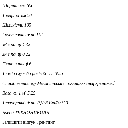
Ширина мм
600
Товщина мм
50
Щільність
105
Група горючості
НГ
м² в пачці
4.32
м³ в пачці
0.22
Плит в пачці
6
Термін служби років
более 50-и
Спосіб монтажу
Механически с помощью спец крепежей
Вага кг. 1 м²
5.25
Теплопровідність
0,038 Вт/(м.°C)
Бренд
ТЕХНОНИКОЛЬ
Залишити відгук і рейтинг