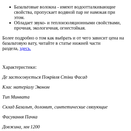
Базальтовые волокна - имеют водоотталкивающие
свойства, пропускает водяной пар не намокая при
этом.
Обладает звуко- и теплоизоляционными свойствами,
прочная, экологичная, огнестойкая.
Более подробно о том как выбрать и от чего зависит цена на
базальтовую вату, читайте в статье нижней части
раздела,
здесь
.
Характеристики:
Де застосовується
Покрівля Стіни Фасад
Клас матеріалу
Эконом
Тип
Минвата
Склад
Базальт, доломит, синтетические связующие
Фасування
Пачка
Довжина, мм
1200