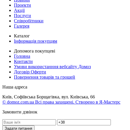
Проекти
Акції
Послуги
Співробітники
Галерея
Каталог
Інформація покупцям
Допомога покупцеві
Головна
Контакти
Умови використанння вебсайту Домоз
Договір Оферти
Повернення товарів та грошей
Наша адреса
Київ, Софіївська Борщагівка, вул. Київська, 66
© domoz.com.ua Всі права захищені. Створено в Я-Мастерс
Замовити дзвінок
Задати питання