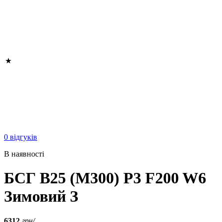
0 відгуків
В наявності
БСГ B25 (M300) P3 F200 W6
Зимовий З
6312
грн/