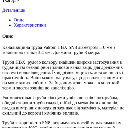
13.9
грн/
Детальніше
Опис
Характеристики
Опис
Каналізаційна труба Valrom ПВХ SN8 діаметром 110 мм з
товщиною стінки 3.4 мм. Довжина труби 3 метра.
Труби ПВХ, рудого кольору знайшли широке застосування в
будівництві безнапірної і зливової каналізації, для дренажних
систем і водовідведення. Їх відрізняє міцність, довговічність і
практичність. Вони мають малу вагу, що дозволяє економити
на монтажних роботах. За їх допомогою, можна в короткий
термін звести зовнішню каналізацію.
Укомплектовані труби кільцями ущільнювачів і розтрубом,
обидві сторони труби гладкі, стійкі до механічних впливів,
гладка внутрішня поверхня захищає від засмічень, матеріал не
схильний до корозії і хімічних впливів.
Труби з жорсткістю SN8 витримують постійну максимальну
температуру 40°С, глибина для закопування в землю до 8