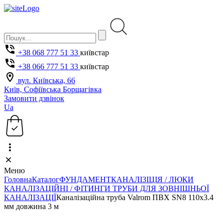
+38 068 777 51 33
київстар
+38 066 777 51 33
київстар
вул. Київська, 66
Київ, Софіївська Борщагівка
Замовити дзвінок
Ua
Меню
Головна
Каталог
ФУНДАМЕНТ
КАНАЛІЗІЦІЯ / ЛЮКИ
КАНАЛІЗАЦІЙНІ / ФІТИНГИ
ТРУБИ ДЛЯ ЗОВНІШНЬОЇ
КАНАЛІЗАЦІЇ
Каналізаційна труба Valrom ПВХ SN8 110x3.4
мм довжина 3 м